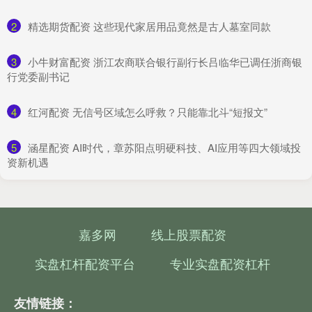
2
​精选期货配资 这些现代家居用品竟然是古人墓室同款
3
​小牛财富配资 浙江农商联合银行副行长吕临华已调任浙商银
行党委副书记
4
​红河配资 无信号区域怎么呼救？只能靠北斗“短报文”
5
​涵星配资 AI时代，章苏阳点明硬科技、AI应用等四大领域投
资新机遇
嘉多网
线上股票配资
实盘杠杆配资平台
专业实盘配资杠杆
友情链接：