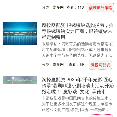
尖戳破纸边，像武侠片里高手拔剑出鞘，
分类：嘉多网
查看：113
鼎茂宏升策略
气势拉满。 ....
魔投网配资 眼镜镶钻选购指南，推
荐眼镜镶钻实力厂商，眼镜镶钻来
样定制费用
眼镜镶钻：闪耀背后的选购与定制指南 在
时尚配饰领域，眼镜镶钻正成为越来越多
人追求个性与奢华的选择。无论是为了提
升日常佩戴的时尚感，还是在特定场合展
分类：嘉多网
查看：69
魔投网配资
现独特魅力，镶....
淘操盘配资 2025年“千年光影·匠心
传承”暑期非遗小剧场演出活动开始
报名啦！_皮影戏_文化_承德市
非遗皮影戏是中国民间古老的传统艺术，
为了让更多小朋友了解这个瑰宝，承德市
旅游和文化广电局特别举办“千年光影·匠
心传承”暑期小剧场演出，就是想让小朋友