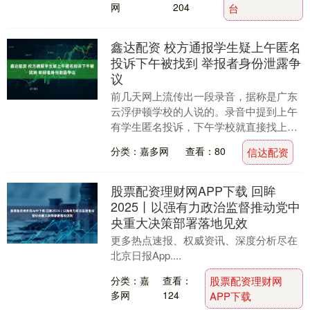
网
204
台
鑫达配资 校方通报学生疑上午匿名
投诉下午被找到 举报者身份泄露争
议
前几天网上流传出一段录音，据称是广东
云浮伊顿学校的人说的。录音中提到上午
有学生匿名投诉，下午学校就直接找上
门。那孩子一开始不肯承认。这段话传开
分类：嘉多网
查看：80
信达配资
后，公众非常气愤，....
股票配资理财网APP下载 回眸
2025丨以强有力政治监督推动党中
央重大决策部署落地见效
更多热点速报、权威资讯、深度分析尽在
北京日报App....
分类：嘉
查看：
股票配资理财网
多网
124
APP下载