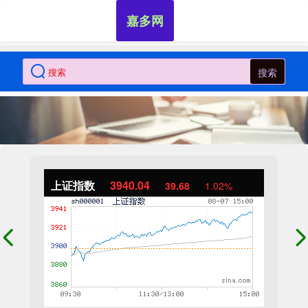
嘉多网
搜索
上证指数
3940.04
39.68
1.02%