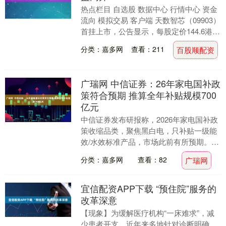
热点栏目 自选股 数据中心 行情中心 资金
流向 模拟交易 客户端 天数智芯（09903）
首挂上市，公告显示，每股定价144.6港
元，共发行2543.18万股份，....
分类：嘉多网
查看：211
百股顺配资
广瑞网 中信证券：26年家电国补政
策符合预期 推算全年补贴规模700
亿元
中信证券发布研报称，2026年家电国补政
策收缩品类，聚焦黑白电，只补贴一级能
效/水效标准产品，市场此前有所预期。该
行推算2026年家电补贴资金约为700亿
分类：嘉多网
查看：82
广瑞网
元，有....
宜信配资APP下载 “预住院”服务的
改革深意
【现象】为缓解医疗机构“一床难求”，减
少患者开支，近年来多地针对诊断明确、