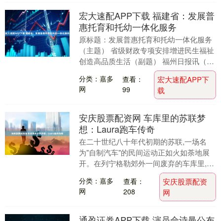
宏大速配APP下载 福建省：发展普
惠托育和托幼一体化服务
原标题：发展普惠托育和托幼一体化服务
（主题） 省级财政专项安排增进民生福祉
创造高品质生活（副题） 福州日报讯（记
者 李白蕾）受福建省政府委托，省财政厅
分类：嘉多
查看：
宏大速配APP下
27日上午....
网
99
载
安庆股票配资网 车库里的苏联梦
想：Laura跑车传奇
在二十世纪八十年代初期的苏联,一场名
为"自制汽车"的民间运动正如火如荼地展
开。在列宁格勒郊外一间废弃的车库里,两
位年轻人德米特里·帕尔费诺夫和根纳季·海
分类：嘉多
查看：
安庆股票配资
诺夫正在....
网
208
网
通盈证券APP下载 演员佘诗曼公布