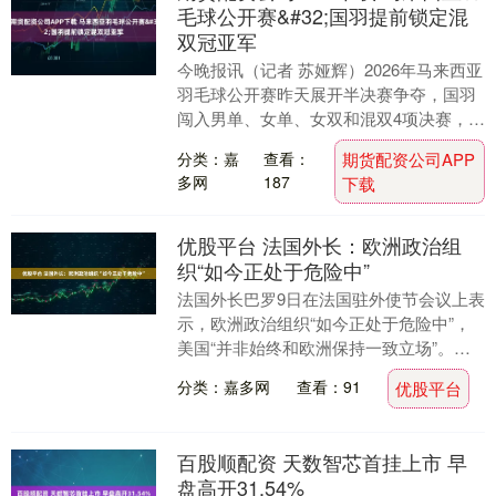
毛球公开赛&#32;国羽提前锁定混
双冠亚军
今晚报讯（记者 苏娅辉）2026年马来西亚
羽毛球公开赛昨天展开半决赛争夺，国羽
闯入男单、女单、女双和混双4项决赛，其
中，冯彦哲/黄东萍和蒋振邦/魏雅欣会师混
分类：嘉
查看：
期货配资公司APP
双决....
多网
187
下载
优股平台 法国外长：欧洲政治组
织“如今正处于危险中”
法国外长巴罗9日在法国驻外使节会议上表
示，欧洲政治组织“如今正处于危险中”，
美国“并非始终和欧洲保持一致立场”。巴
罗表示，欧盟既面临外部威胁，也面临内
分类：嘉多网
查看：91
优股平台
部“民主倦....
百股顺配资 天数智芯首挂上市 早
盘高开31.54%