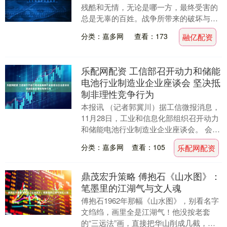
残酷和无情，无论是哪一方，最终受害的
总是无辜的百姓。战争所带来的破坏与痛
苦，令全球都对其深恶痛绝，尤其是那些
分类：嘉多网
查看：173
融亿配资
毫无意义、没有结....
乐配网配资 工信部召开动力和储能
电池行业制造业企业座谈会 坚决抵
制非理性竞争行为
本报讯 （记者郭冀川）据工信微报消息，
11月28日，工业和信息化部组织召开动力
和储能电池行业制造业企业座谈会。 会
上，12家动力和储能电池产业链企业负责
分类：嘉多网
查看：105
乐配网配资
人围绕企....
鼎茂宏升策略 傅抱石《山水图》：
笔墨里的江湖气与文人魂
傅抱石1962年那幅《山水图》，别看名字
文绉绉，画里全是江湖气！他没按老套
的“三远法”画，直接把华山削成几截，山