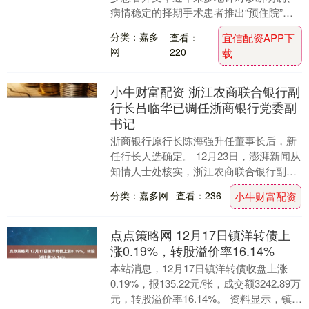
病情稳定的择期手术患者推出“预住院”服
务。患者可在门诊完成术前检查检验、麻
分类：嘉多
查看：
宜信配资APP下
醉评估等准备....
网
220
载
小牛财富配资 浙江农商联合银行副
行长吕临华已调任浙商银行党委副
书记
浙商银行原行长陈海强升任董事长后，新
任行长人选确定。 12月23日，澎湃新闻从
知情人士处核实，浙江农商联合银行副行
长吕临华已调任浙商银行（601916.SH）
分类：嘉多网
查看：236
小牛财富配资
党....
点点策略网 12月17日镇洋转债上
涨0.19%，转股溢价率16.14%
本站消息，12月17日镇洋转债收盘上涨
0.19%，报135.22元/张，成交额3242.89万
元，转股溢价率16.14%。 资料显示，镇洋