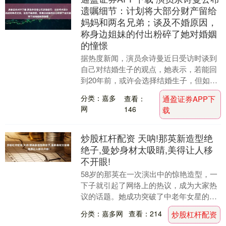
遗嘱细节：计划将大部分财产留给
妈妈和两名兄弟；谈及不婚原因，
称身边姐妹的付出粉碎了她对婚姻
的憧憬
据热度新闻，演员佘诗曼近日受访时谈到
自己对结婚生子的观点，她表示，若能回
到20年前，或许会选择结婚生子，但如今
心态已然转变，因为看到身边姐妹们为家
分类：嘉多
查看：
通盈证券APP下
庭的付出“远比....
网
146
载
炒股杠杆配资 天呐!那英新造型绝
绝子,曼妙身材太吸睛,美得让人移
不开眼!
58岁的那英在一次演出中的惊艳造型，一
下子就引起了网络上的热议，成为大家热
议的话题。她成功突破了中老年女星的固
有印象，用自己的曼妙身姿和高雅造型向
分类：嘉多网
查看：214
炒股杠杆配资
世界证明，岁月....