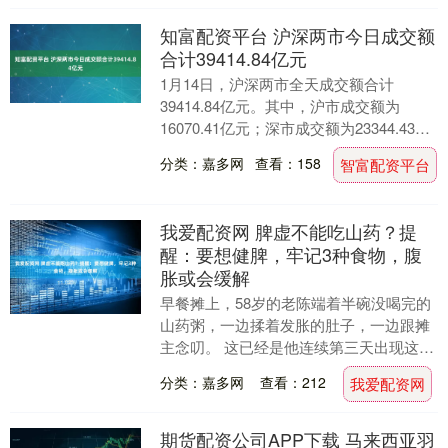
知富配资平台 沪深两市今日成交额
合计39414.84亿元
1月14日，沪深两市全天成交额合计
39414.84亿元。其中，沪市成交额为
16070.41亿元；深市成交额为23344.43亿
元；创业板成交额为11651.57....
分类：嘉多网
查看：158
智富配资平台
我爱配资网 脾虚不能吃山药？提
醒：要想健脾，牢记3种食物，腹
胀或会缓解
早餐摊上，58岁的老陈端着半碗没喝完的
山药粥，一边揉着发胀的肚子，一边跟摊
主念叨。 这已经是他连续第三天出现这种
情况了，本想着靠山药粥调理脾虚，没想
分类：嘉多网
查看：212
我爱配资网
到反而添了堵....
期货配资公司APP下载 马来西亚羽