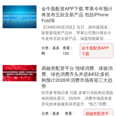
金牛股配资APP下载 苹果今年预计
将发布五款全新产品 包括iPhone
Fold等
【CNMO科技消息】近日，据外媒报道，
除更新现有产品外，苹果公司预计将在今
年发布五款全新产品，涵盖智能家居、笔
记本电脑、手机及可穿戴设备等多个领
分类：嘉多
查看：
金牛股配资APP
域。 历经多年传....
网
122
下载
易融资配资平台 情绪消费、体验消
费、绿色消费齐头并进&#32;多机
构预计2026年消费市场将迎三大趋
势
经济参考报记者 闫磊 多家行业机构近期发
布的报告显示，2026年，消费市场迎来差
异化的体验服务诉求提升、“悦己”消费开
支增加、绿色消费兴起三大趋势。与此同
分类：嘉多
查看：
易融资配资平
时，中....