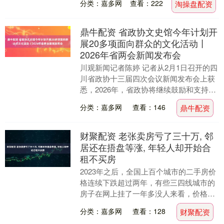
分类：嘉多网
查看：222
淘操盘配资
们亲自感受皮....
鼎牛配资 省政协文史馆今年计划开
展20多项面向群众的文化活动丨
2026年省两会新闻发布会
川观新闻记者陈婷 记者从2月1日召开的四
川省政协十三届四次会议新闻发布会上获
悉，2026年，省政协将继续鼓励和支持委
员，开展形式多样的送文化下乡、艺术普
分类：嘉多网
查看：146
鼎牛配资
及活动，....
财聚配资 老张卖房亏了三十万, 邻
居还在捂盘等涨, 年轻人却开始合
租不买房
2023年之后，全国上百个城市的二手房价
格连续下跌超过两年，有些三四线城市的
房子在网上挂了一年多没人来看，价格一
直往下调，最后连中介都不愿意推荐了，
分类：嘉多网
查看：128
财聚配资
以前谁家有三....