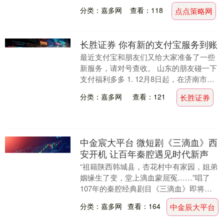
转债信用级别为“AA-....
分类：嘉多网
查看：118
点点策略网
长胜证券 你有新的支付宝服务到账
最近支付宝和朋友们又给大家准备了一些
新服务，请对号查收。 山东的朋友碰一下
支付福利多多 1. 12月8日起，在济南市所
有支持“碰一下”的门店，用碰一下支付，
分类：嘉多网
查看：121
长胜证券
每天....
中金宸大平台 微短剧《三滴血》西
安开机 让百年秦腔遇见时代新声
“祖籍陕西韩城县，杏花村中有家园，姐弟
姻缘生了变，堂上滴血蒙屈冤……”唱了
107年的秦腔经典剧目《三滴血》即将迎
来新的呈现方式…… 12月10日上午，60集
分类：嘉多网
查看：164
中金辰大平台
微短....