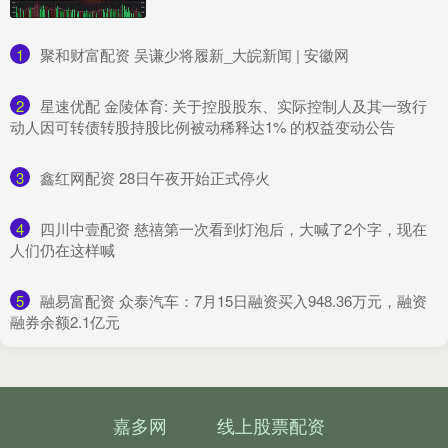
1
​聚和财富配资 吴谦少将履新_大皖新闻 | 安徽网
2
​星速优配 金陵体育: 关于控股股东、实际控制人及其一致行
动人因可转债转股持股比例被动稀释达1% 的权益变动公告
3
​鑫红网配资 28日午夜开始正式停火
4
​四川中壹配资 慈禧第一次看到灯泡后，大喊了2个字，现在
人们仍在这样喊
5
​融易富配资 众泰汽车：7月15日融资买入948.36万元，融资
融券余额2.1亿元
嘉多网
线上股票配资