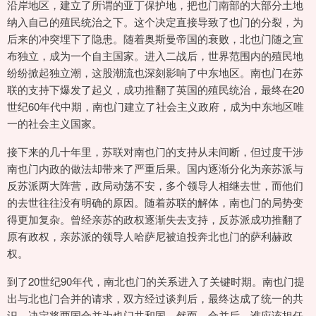
沿岸地区，建立了所谓的亚丁保护地，把也门南部的大部分土地
纳入自己的殖民统治之下。这个决定直接导致了也门的分裂，为
后来的冲突埋下了隐患。随着奥斯曼帝国的衰败，北也门随之宣
布独立，成为一个自主国家。进入二战后，世界范围内的殖民地
纷纷掀起独立潮，这股潮流也深刻影响了中东地区。南也门在苏
联的支持下爆发了起义，成功推翻了英国的殖民统治，最终在20
世纪60年代中期，南也门建立了社会主义政府，成为中东地区唯
一的社会主义国家。
接下来的几十年里，苏联对南也门的支持从未间断，但过度干涉
南也门内政的做法却带来了严重后果。国内逐渐分化为亲苏派与
反苏派两大阵营，政局动荡不安，多个领导人相继去世，而他们
的去世往往没有明确的原因。随着苏联的解体，南也门的局势变
得更加复杂。曾经亲苏的政权逐渐失去支持，反苏派成功推翻了
原有政权，亲苏派的领导人哈萨尼被迫投奔北也门的萨利赫政
权。
到了20世纪90年代，南北也门的关系进入了关键时期。南也门提
出与北也门合并的请求，双方经过谈判后，最终达成了统一的共
识，决定将两国合并为也门共和国。然而，合并后，谁应该担任