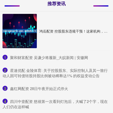
推荐资讯
鸿岳配资 控股股东违规干预！这家机构，被暂停新增客户6个月！
1
​聚和财富配资 吴谦少将履新_大皖新闻 | 安徽网
2
​星速优配 金陵体育: 关于控股股东、实际控制人及其一致行
动人因可转债转股持股比例被动稀释达1% 的权益变动公告
3
​鑫红网配资 28日午夜开始正式停火
4
​四川中壹配资 慈禧第一次看到灯泡后，大喊了2个字，现在
人们仍在这样喊