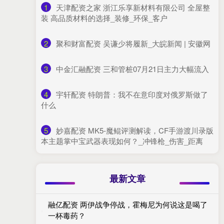
1
​天津配资之家 浙江乐享新材料有限公司 全屋整
装 高品质材料的选择_装修_环保_客户
2
​聚和财富配资 吴谦少将履新_大皖新闻 | 安徽网
3
​中金汇融配资 三和管桩07月21日主力大幅流入
4
​宇轩配资 特朗普：我不在意印度对俄罗斯做了
什么
5
​妙嘉配资 MK5-魔鲲评测解读，CF手游渡川录版
本主题掌中宝武器表现如何？_冲锋枪_伤害_距离
最新文章
融亿配资 两伊战争停战，霍梅尼为何说这是喝了
一杯毒药？