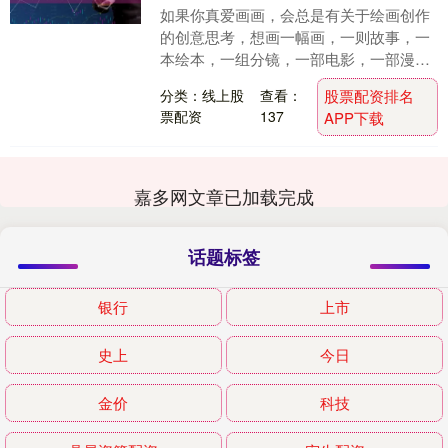
如果你真爱画画，会总是有关于绘画创作
的创意思考，想画一幅画，一则故事，一
本绘本，一组分镜，一部电影，一部漫
画…… 绘画创作是一种视觉艺术，要求画
分类：线上股
查看：
股票配资排名
师用全新的眼光看....
票配资
137
APP下载
嘉多网文章已加载完成
话题标签
银行
上市
史上
今日
金价
科技