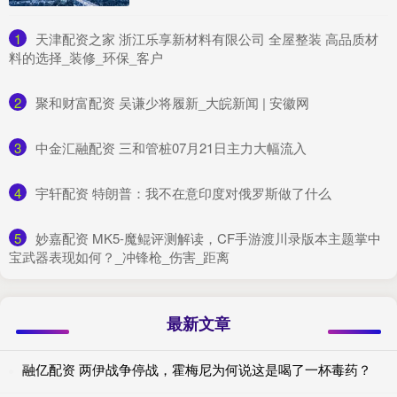
1
​天津配资之家 浙江乐享新材料有限公司 全屋整装 高品质材
料的选择_装修_环保_客户
2
​聚和财富配资 吴谦少将履新_大皖新闻 | 安徽网
3
​中金汇融配资 三和管桩07月21日主力大幅流入
4
​宇轩配资 特朗普：我不在意印度对俄罗斯做了什么
5
​妙嘉配资 MK5-魔鲲评测解读，CF手游渡川录版本主题掌中
宝武器表现如何？_冲锋枪_伤害_距离
最新文章
融亿配资 两伊战争停战，霍梅尼为何说这是喝了一杯毒药？