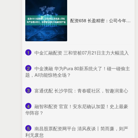
配资658 长盈精密：公司今年人形机器人零组件产品增长较大，目前暂无应用于机器狗的产品
1
​中金汇融配资 三和管桩07月21日主力大幅流入
2
​中金澳融 华为Pura 80新系统火了！碰一碰偷主
题，AI功能惊艳全场？
3
​富通优配 长沙学院：青春暖社区，智趣润童心
4
​融智和配资 官宣！安东尼确认加盟！史上最豪
华阵容？
5
​南昌股票配资网平台 清风夜谈丨简而廉，则严
利无废怠