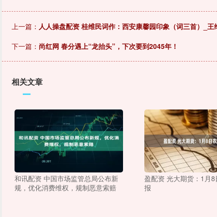
上一篇：
人人操盘配资 桂维民词作：西安康馨园印象（词三首）_王
下一篇：
尚红网 春分遇上“龙抬头”，下次要到2045年！
相关文章
和讯配资 中国市场监管总局公布新
盈配资 光大期货：1月
规，优化消费维权，规制恶意索赔
报