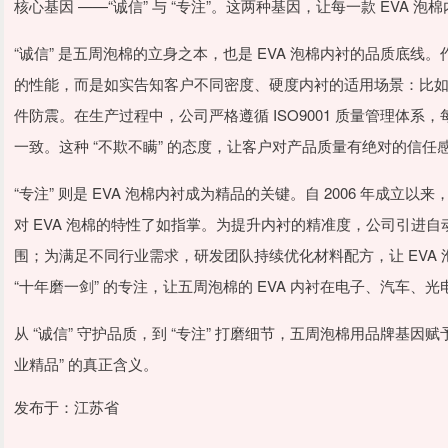
核心基因 ——“诚信” 与 “专注”。这两种基因，让每一款 EVA
“诚信” 是五周泡棉的立身之本，也是 EVA 泡棉内衬的品质底线。
的性能，而是如实告知客户不同密度、硬度内衬的适用场景：比
件防震。在生产过程中，公司严格遵循 ISO9001 质量管理体系
一致。这种 “不欺不瞒” 的态度，让客户对产品质量有绝对的信任感
“专注” 则是 EVA 泡棉内衬成为精品的关键。自 2006 年成立
对 EVA 泡棉的特性了如指掌。为提升内衬的精准度，公司引进
围；为满足不同行业需求，研发团队持续优化材料配方，让 EVA
“十年磨一剑” 的专注，让五周泡棉的 EVA 内衬在电子、汽车
从 “诚信” 守护品质，到 “专注” 打磨细节，五周泡棉用品牌基因赋
业精品” 的真正含义。
发布于：江苏省