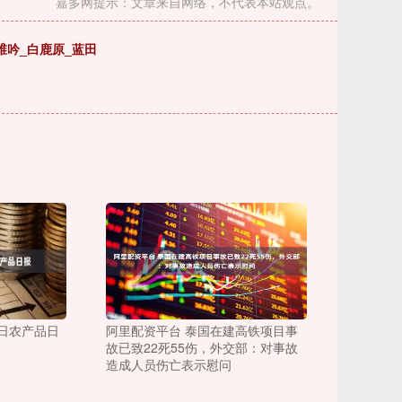
嘉多网提示：文章来自网络，不代表本站观点。
维吟_白鹿原_蓝田
8日农产品日
阿里配资平台 泰国在建高铁项目事
故已致22死55伤，外交部：对事故
造成人员伤亡表示慰问