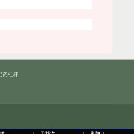
配资杠杆
指数
国债指数
期指IC0