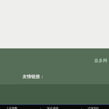
嘉多网
友情链接：
上证指数
深证成指
沪深300