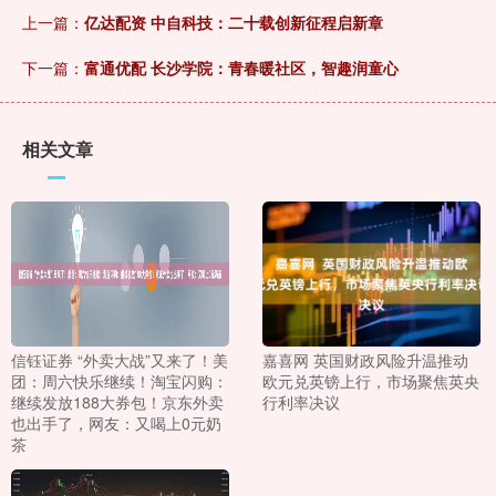
上一篇：
亿达配资 中自科技：二十载创新征程启新章
下一篇：
富通优配 长沙学院：青春暖社区，智趣润童心
相关文章
信钰证券 “外卖大战”又来了！美
嘉喜网 英国财政风险升温推动
团：周六快乐继续！淘宝闪购：
欧元兑英镑上行，市场聚焦英央
继续发放188大券包！京东外卖
行利率决议
也出手了，网友：又喝上0元奶
茶