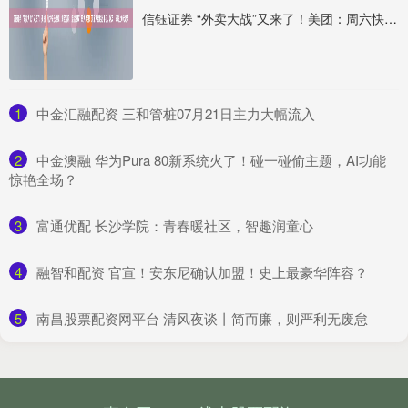
信钰证券 “外卖大战”又来了！美团：周六快乐继续！淘宝闪购：继续发放188大券包！京东外卖也出手了，网友：又喝上0元奶茶
1
​中金汇融配资 三和管桩07月21日主力大幅流入
2
​中金澳融 华为Pura 80新系统火了！碰一碰偷主题，AI功能
惊艳全场？
3
​富通优配 长沙学院：青春暖社区，智趣润童心
4
​融智和配资 官宣！安东尼确认加盟！史上最豪华阵容？
5
​南昌股票配资网平台 清风夜谈丨简而廉，则严利无废怠