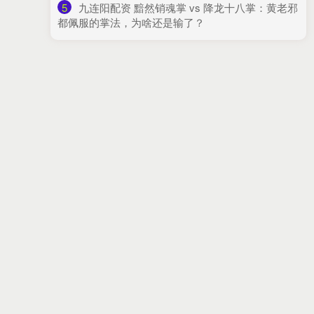
5
​九连阳配资 黯然销魂掌 vs 降龙十八掌：黄老邪
都佩服的掌法，为啥还是输了？