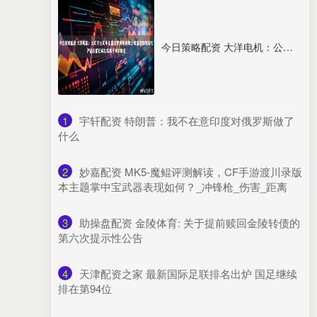
今日策略配资 大洋电机：公司子公司中山宜必思科技有限公司温控散热风机产品目前已成功应用于IDC领域
1
​宇轩配资 特朗普：我不在意印度对俄罗斯做了
什么
2
​妙嘉配资 MK5-魔鲲评测解读，CF手游渡川录版
本主题掌中宝武器表现如何？_冲锋枪_伤害_距离
3
​助操盘配资 金陵体育: 关于提前赎回金陵转债的
第六次提示性公告
4
​天津配资之家 最新国际足联排名出炉 国足继续
排在第94位