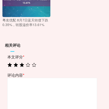
粤友优配 8月7日蓝天转债下跌
0.35%，转股溢价率13.61%
相关评论
本文评分
*
评论内容
*