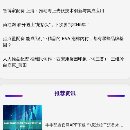
智博家配资 上海：推动海上光伏技术创新与集成应用
尚红网 春分遇上“龙抬头”，下次要到2045年！
点点盈配资 能成为行业精品的 EVA 泡棉内衬，都有哪些品牌基
因？
人人操盘配资 桂维民词作：西安康馨园印象（词三首）_王维吟_
白鹿原_蓝田
推荐资讯
牛牛配资官网APP下载 印尼达拉干沉香木档次受关注线下品鉴成新趋势